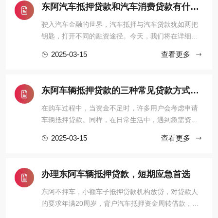
东阿汽车抵押贷款和汽车消费贷款有什么区别
值率要远大于新能源汽 ...
驶入汽车金融的世界，汽车抵押与汽车贷款犹如两把
钥匙，打开不同的融资途径。今天，我们将在详细解
析这两者的异同中，助你找到最适合的汽车融资之
2025-03-15
查看更多
道。汽车抵押，如车主的临时避风港，它让车主保留
车辆所有权，但作为贷款担保。当资金需求燃眉之
急，车主可以用车辆作抵押申请贷款，但在贷款未还
东阿车辆抵押贷款的三种常见贷款方式，你了解多少？
清时，使用权会受到金融机构的 ...
在购车过程中，当资金不足时，许多用户会考虑申请
车辆抵押贷款。同样，在日常生活中，遇到急需资金
的情况，部分用户也会选择将车辆作为抵押物，通过
2025-03-15
查看更多
汽车抵押贷款来获取所需资金。接下来，我们将深入
探讨车辆抵押贷款的几种常见方式。东阿车辆抵押贷
款的三种常见贷款方式人们生活水平上升的同时，汽
办理东阿车辆抵押贷款，短期应急首选
车贷款已成为当下最流行的 ...
东阿不押车，小额车子抵押贷款机构放贷，对贷款人
的要求年满20周岁，背户汽车抵押资金周转借款，抵
押车辆机构创业借款，抵押四座车子建筑装饰借款。