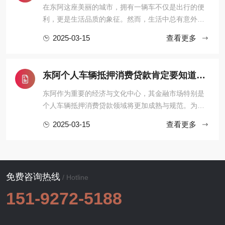
在东阿这座美丽的城市，拥有一辆车不仅是出行的便
利，更是生活品质的象征。然而，生活中总有意外和
紧急情况，资金周转成了不少车主的难题。这时，车
2025-03-15
查看更多
抵贷便成了一个可行的选择。申请汽车抵押贷款通常
需要满足一定的条件，并提供相关的手续和文件。以
下是汽车抵押贷款的常见要求和流程：东阿车抵贷就
东阿个人车辆抵押消费贷款肯定要知道的6个要点
是东阿汽车抵押贷款，是指 ...
东阿作为重要的经济与文化中心，其金融市场特别是
个人车辆抵押消费贷款领域将更加成熟与规范。为了
确保您在考虑此类贷款时能够做出明智决策，以下是
2025-03-15
查看更多
需要重点了解的六个关键要点：# 1. 贷款政策与利率
趋势- 政策导向：随着国家对金融市场的不断调控，
2025年东阿的车辆抵押贷款政策可能会更加倾向于支
持小微企业和个人消费者 ...
免费咨询热线
/ Hotline
151-9272-5188