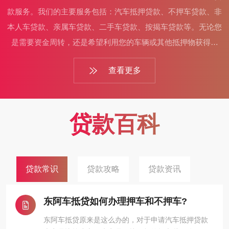
款服务。我们的主要服务包括：汽车抵押贷款、不押车贷款、非
本人车贷款、亲属车贷款、二手车贷款、按揭车贷款等。无论您
是需要资金周转，还是希望利用您的车辆或其他抵押物获得贷
款，我们都能为您提供合适的解决方案。作为行业内的佼佼者，
查看更多
我们的优势在于：利率低于同行3-5个点，让客户享受到更优惠
的贷款利率。自有充足资金，放款速度快，满足客户紧急资金需
求。额度高，根据客户抵押物的价值，提供较高的贷款额度。合
贷款百科
作全国多家银行金融机构，为客户提供更多样化的贷款产品选
择。我们的团队由一群富有经验、专业素质高的金融人才组成...
贷款常识
贷款攻略
贷款资讯
东阿车抵贷如何办理押车和不押车?
东阿车抵贷原来是这么办的，对于申请汽车抵押贷款