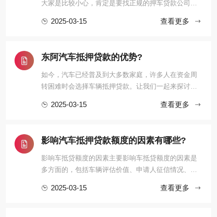
大家是比较小心，肯定是要找正规的押车贷款公司。
1.有全款车或者按揭车的客户 利息：【1万每月68
2025-03-15
查看更多
元】【可分0.5-3年】 额度：【1-100万】 疑难办理：
【1万每月138元】 东阿车抵贷分为全款车和按揭车
的。按揭车一般抵押在或者贷款公司。对于申请东阿
东阿汽车抵押贷款的优势?
汽车抵押贷款一定要选择 ...
如今，汽车已经普及到大多数家庭，许多人在资金周
转困难时会选择车辆抵押贷款。让我们一起来探讨一
下。在资金周转困难时，贷款往往是解决问题的有效
2025-03-15
查看更多
途径之一。对于名下有车的朋友来说，车辆抵押贷款
可能是一个不错的选择。但你是否真正了解这种贷款
方式的优缺点？什么情况下才适合选择车辆抵押贷款
影响汽车抵押贷款额度的因素有哪些?
呢？ 【额度高】：根据信 ...
影响车抵贷额度的因素主要影响车抵贷额度的因素是
多方面的，包括车辆评估价值、申请人征信情况、申
请人综合情况、贷款机构政策以及其他因素。因此，
2025-03-15
查看更多
在申请车抵贷时，申请人需要全面考虑这些因素，以
提高贷款成功率并获得更高的贷款额度。东阿影响汽
车抵押贷款额度的因素有哪些? 1、品牌 传统燃油车保