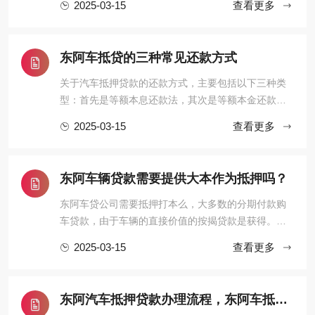
2025-03-15
查看更多
东阿车辆抵押贷款公司正规专业。本地经营多年，安
全可靠。东阿车辆抵押贷款，放心选择，持证经营。
东阿车辆抵押贷款办理需要符合什么条件1、拥有稳定
东阿车抵贷的三种常见还款方式
职业，贷款人拥有当地抵 ...
关于汽车抵押贷款的还款方式，主要包括以下三种类
型：首先是等额本息还款法，其次是等额本金还款
法，最后则是选择一次性全部偿还。大家都知道东阿
2025-03-15
查看更多
车抵贷非常方便，而且只要是能够找到专业东阿车抵
贷机构就可以完成贷款，也可以保证我们资金周转流
畅，不影响到日常工作。那么东阿车抵贷还款方式有
东阿车辆贷款需要提供大本作为抵押吗？
哪些?不过只要是贷款肯定还 ...
东阿车贷公司需要抵押打本么，大多数的分期付款购
车贷款，由于车辆的直接价值的按揭贷款是获得。有
几个比较好的信誉，良好的信用卡，或者使用的状
2025-03-15
查看更多
态，你可以选择信用贷款不需要抵押大本。大多数情
况下，申请车贷款确实需要抵押大本。这里所说的“大
本”，即机动车登记证书，由于其封面颜色以绿色为
东阿汽车抵押贷款办理流程，东阿车抵贷需要什么条件?
主，也被俗称为“绿本”。 ...