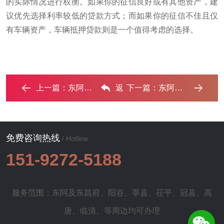
的实际情况进行权衡。如果你的征信良好或有其他资产，建
议优先选择利率较低的贷款方式；而如果你的征信不佳且仅
有车辆资产，车辆抵押贷款则是一个值得考虑的选择。
上一篇：
东阿汽车抵押贷款应该考虑的因素有哪些？ ...‌
返
下一篇：
东阿良好口碑的汽车抵押贷款公司推荐 ...‌
回列表
免费咨询热线
/ Hotline
151-9272-5188
服务范围：东阿及
东昌府
、
阳谷
、
莘县
、
茌平
、
冠县
、
高
唐
、
临清
、等周边均可办理