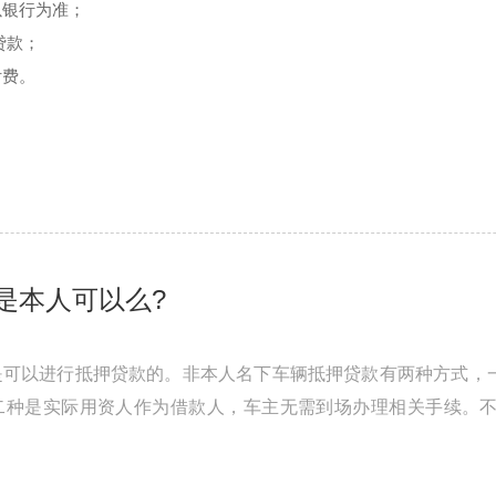
以银行为准；
贷款；
付费。
是本人可以么?
是可以进行抵押贷款的。非本人名下车辆抵押贷款有两种方式，
二种是实际用资人作为借款人，车主无需到场办理相关手续。
高利息的方式，弥补经营风险。正 ...