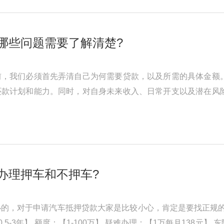
哪些问题需要了解清楚?
前，我们必须首先弄清自己为何需要贷款，以及所需的具体金额
还款计划和能力。同时，对自身未来收入、日常开支以及潜在风
请，我们才能确保贷款过程顺 ...
办理押车和不押车?
的，对于申请汽车抵押贷款大家是比较小心，肯定是要找正规的押
0.5-3年】 额度：【1-100万】 疑难办理：【1万每月138