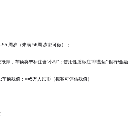
55 周岁（未满 56周 岁都可做）；
未抵押，车辆类型标注含“小型”；使用性质标注“非营运”;银行/
公里;车辆残值：>=5万人民币（揽客可评估残值）
款