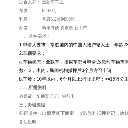
适合人群：
全款车车主
额度：
5-100万
利息：
月息6.2厘到9.9厘
标签：
简单方便 要求低 新上市
一、进件要求：
1.申请人要求：常驻国内的中国大陆户籍人士，年龄23-
2.车辆要求：
a.车辆状态：全款车，按揭车都可申请:放款时车辆需
数<=2，小贷，民间机构撤押后3个月方可申请
b.车龄：10年以内，6个月以上;行驶里程：<=15万
二，所需资料
身份证、车辆登记证、银行卡
三，办理流程
扫码进件→出额度线下面审→收取资料抵押登记→放
备注说明