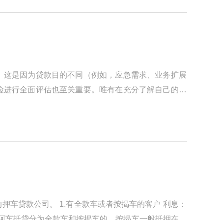
。这是因为贷款目的不同（例如，应急需求、业务扩展
险进行全面评估也至关重要。唯有在充分了解自己的还
车贷款公司。 1.有全款车或者按揭车的客户 利息：
元】 东阿车抵贷分为全款车和按揭车的。按揭车一般抵押在或