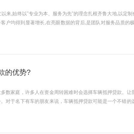
成立以来,始终以"专业为本、服务为先"的理念扎根齐鲁大地,以
客户均得到显著增长,在亮眼数据的背后,是团队对服务品质的
以下是一些广泛认可的汽车 ...
款的优势?
大多数家庭，许多人在资金周转困难时会选择车辆抵押贷款。让
一。对于名下有车的朋友来说，车辆抵押贷款可能是一个不错的
贷款呢？ 【额度高】：根据信 ...