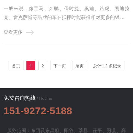
一般来说，像宝马、奔驰、保时捷、奥迪、路虎、凯迪拉
克、雷克萨斯等品牌的车在抵押时能获得相对更多的钱。这
是因为这些品牌的车辆在市场上具有较高的认可度和保值
查看更多
率。豪华车型、高级车型，比如奔驰 S 级、宝马 7 系等，由
于其本身的高端定位和配置，抵押价值往往更高，能贷到的
钱也就更多。车辆的车况对抵押金额影响也很大 ...
首页
1
2
下一页
尾页
总计 12 条记录
免费咨询热线
/ Hotline
151-9272-5188
服务范围：东阿及
东昌府
、
阳谷
、
莘县
、
茌平
、
冠县
、
高