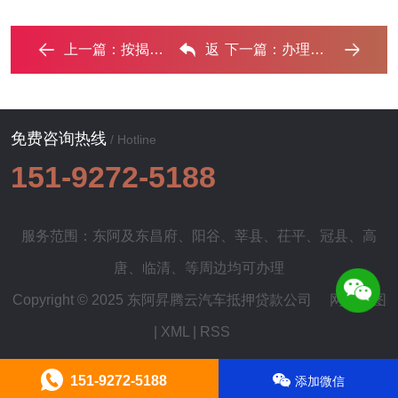
上一篇：
按揭车能办理东阿不押车贷款吗?‌
返
下一篇：
办理东阿车辆抵押贷款，短期应急首选 ...‌
回列表
免费咨询热线
/ Hotline
151-9272-5188
服务范围：东阿及
东昌府
、
阳谷
、
莘县
、
茌平
、
冠县
、
高
唐
、
临清
、等周边均可办理
Copyright © 2025 东阿昇腾云汽车抵押贷款公司
网站地图
|
XML
|
RSS
151-9272-5188
添加微信