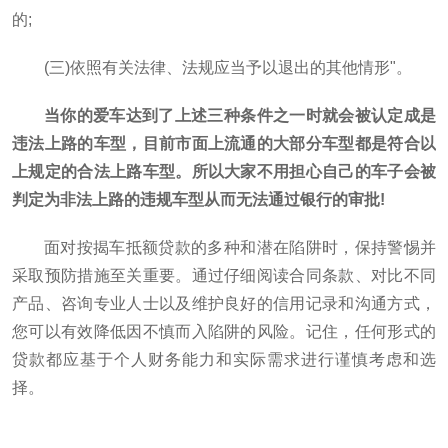
的;
(三)依照有关法律、法规应当予以退出的其他情形"。
当你的爱车达到了上述三种条件之一时就会被认定成是
违法上路的车型，目前市面上流通的大部分车型都是符合以
上规定的合法上路车型。所以大家不用担心自己的车子会被
判定为非法上路的违规车型从而无法通过银行的审批!
面对按揭车抵额贷款的多种和潜在陷阱时，保持警惕并
采取预防措施至关重要。通过仔细阅读合同条款、对比不同
产品、咨询专业人士以及维护良好的信用记录和沟通方式，
您可以有效降低因不慎而入陷阱的风险。记住，任何形式的
贷款都应基于个人财务能力和实际需求进行谨慎考虑和选
择。