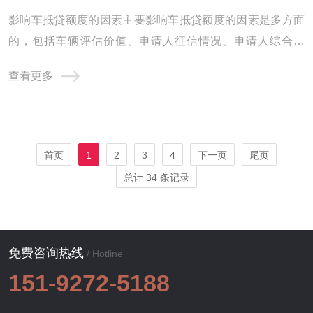
影响车抵贷额度的因素主要影响车抵贷额度的因素是多方面
的，包括车辆评估价值、申请人征信情况、申请人综合情
况、贷款机构政策以及其他因素。因此，在申请车抵贷时，
查看更多
申请人需要全面考虑这些因素，以提高贷款成功率并获得更
高的贷款额度。东阿影响汽车抵押贷款额度的因素有哪些?
1、品牌 传统燃油车保值率要远大于新能源汽 ...
首页
1
2
3
4
下一页
尾页
总计 34 条记录
免费咨询热线
/ Hotline
151-9272-5188